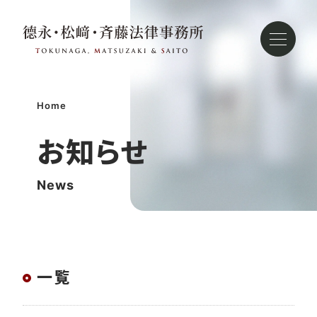
徳
永・
松
崎・
Home
斉
藤
お知らせ
法
律
News
事
務
所
一覧