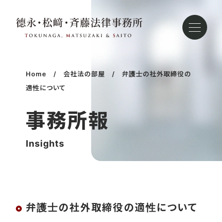
徳
永・
松
崎・
Home
会社法の部屋
弁護士の社外取締役の
斉
適性について
藤
法
事務所報
律
事
Insights
務
所
弁護士の社外取締役の適性について